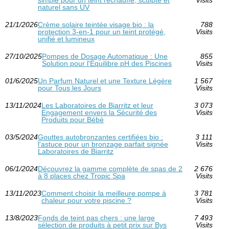
simple pour un teint réchauffé, sculpté et
Visits
naturel sans UV
21/1/2026
Crème solaire teintée visage bio : la
788
protection 3‑en‑1 pour un teint protégé,
Visits
unifié et lumineux
27/10/2025
Pompes de Dosage Automatique : Une
855
Solution pour l'Équilibre pH des Piscines
Visits
01/6/2025
Un Parfum Naturel et une Texture Légère
1 567
pour Tous les Jours
Visits
13/11/2024
Les Laboratoires de Biarritz et leur
3 073
Engagement envers la Sécurité des
Visits
Produits pour Bébé
03/5/2024
Gouttes autobronzantes certifiées bio :
3 111
l'astuce pour un bronzage parfait signée
Visits
Laboratoires de Biarritz
06/1/2024
Découvrez la gamme complète de spas de 2
2 676
à 8 places chez Tropic Spa
Visits
13/11/2023
Comment choisir la meilleure pompe à
3 781
chaleur pour votre piscine ?
Visits
13/8/2023
Fonds de teint pas chers : une large
7 493
sélection de produits à petit prix sur Bys
Visits